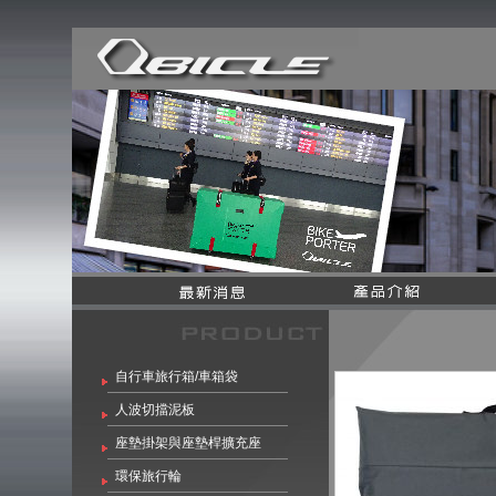
自行車旅行箱/車箱袋
人波切擋泥板
座墊掛架與座墊桿擴充座
環保旅行輪